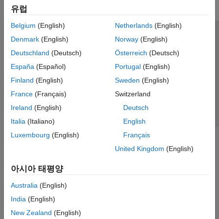
유럽
Belgium
(English)
Netherlands
(English)
신뢰 센터
등록 상표
개인정보 취급방침
불법 복제 방지
Denmark
(English)
Norway
(English)
애플리케이션 상태
문의하기
Deutschland
(Deutsch)
Österreich
(Deutsch)
© 1994-2026 The MathWorks, Inc.
España
(Español)
Portugal
(English)
Finland
(English)
Sweden
(English)
웹사이트 
France
(Français)
Switzerland
한국
Ireland
(English)
Deutsch
Italia
(Italiano)
English
Luxembourg
(English)
Français
United Kingdom
(English)
아시아 태평양
Australia
(English)
India
(English)
New Zealand
(English)