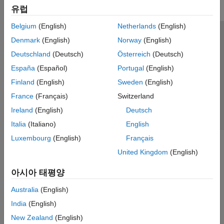
유럽
Belgium
(English)
Netherlands
(English)
신뢰 센터
등록 상표
개인정보 취급방침
불법 복제 방지
Denmark
(English)
Norway
(English)
애플리케이션 상태
문의하기
Deutschland
(Deutsch)
Österreich
(Deutsch)
© 1994-2026 The MathWorks, Inc.
España
(Español)
Portugal
(English)
Finland
(English)
Sweden
(English)
웹사이트 
France
(Français)
Switzerland
한국
Ireland
(English)
Deutsch
Italia
(Italiano)
English
Luxembourg
(English)
Français
United Kingdom
(English)
아시아 태평양
Australia
(English)
India
(English)
New Zealand
(English)