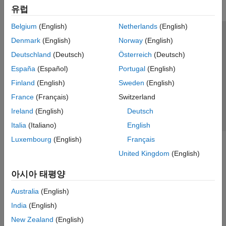
유럽
Belgium
(English)
Netherlands
(English)
신뢰 센터
등록 상표
개인정보 취급방침
불법 복제 방지
Denmark
(English)
Norway
(English)
애플리케이션 상태
문의하기
Deutschland
(Deutsch)
Österreich
(Deutsch)
© 1994-2026 The MathWorks, Inc.
España
(Español)
Portugal
(English)
Finland
(English)
Sweden
(English)
웹사이트 
France
(Français)
Switzerland
한국
Ireland
(English)
Deutsch
Italia
(Italiano)
English
Luxembourg
(English)
Français
United Kingdom
(English)
아시아 태평양
Australia
(English)
India
(English)
New Zealand
(English)