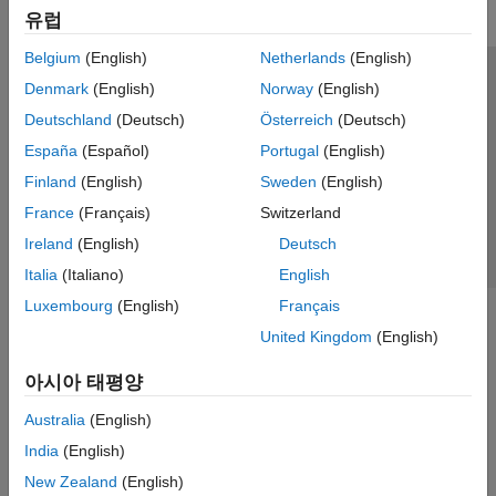
유럽
Belgium
(English)
Netherlands
(English)
신뢰 센터
등록 상표
개인정보 취급방침
불법 복제 방지
Denmark
(English)
Norway
(English)
애플리케이션 상태
문의하기
Deutschland
(Deutsch)
Österreich
(Deutsch)
© 1994-2026 The MathWorks, Inc.
España
(Español)
Portugal
(English)
Finland
(English)
Sweden
(English)
웹사이트 
France
(Français)
Switzerland
한국
Ireland
(English)
Deutsch
Italia
(Italiano)
English
Luxembourg
(English)
Français
United Kingdom
(English)
아시아 태평양
Australia
(English)
India
(English)
New Zealand
(English)