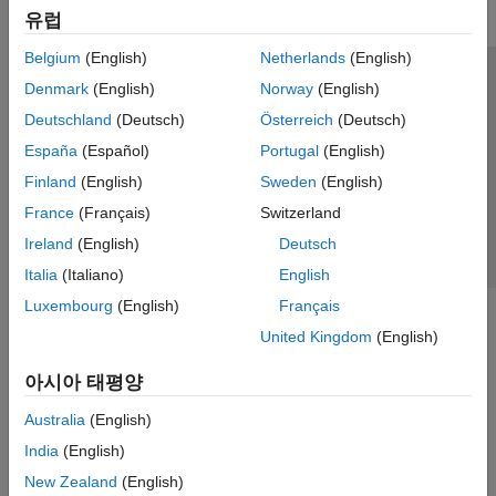
유럽
Belgium
(English)
Netherlands
(English)
신뢰 센터
등록 상표
개인정보 취급방침
불법 복제 방지
Denmark
(English)
Norway
(English)
애플리케이션 상태
문의하기
Deutschland
(Deutsch)
Österreich
(Deutsch)
© 1994-2026 The MathWorks, Inc.
España
(Español)
Portugal
(English)
Finland
(English)
Sweden
(English)
웹사이트 
France
(Français)
Switzerland
한국
Ireland
(English)
Deutsch
Italia
(Italiano)
English
Luxembourg
(English)
Français
United Kingdom
(English)
아시아 태평양
Australia
(English)
India
(English)
New Zealand
(English)