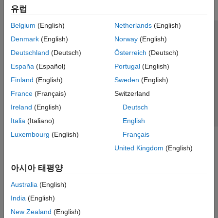
유럽
Belgium
(English)
Netherlands
(English)
신뢰 센터
등록 상표
개인정보 취급방침
불법 복제 방지
Denmark
(English)
Norway
(English)
애플리케이션 상태
문의하기
Deutschland
(Deutsch)
Österreich
(Deutsch)
© 1994-2026 The MathWorks, Inc.
España
(Español)
Portugal
(English)
Finland
(English)
Sweden
(English)
웹사이트 
France
(Français)
Switzerland
한국
Ireland
(English)
Deutsch
Italia
(Italiano)
English
Luxembourg
(English)
Français
United Kingdom
(English)
아시아 태평양
Australia
(English)
India
(English)
New Zealand
(English)