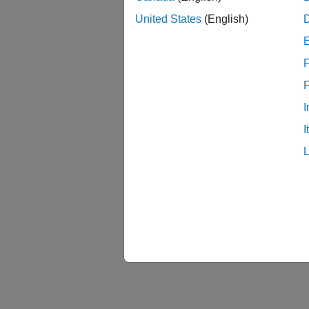
United States
(English)
F
I
I