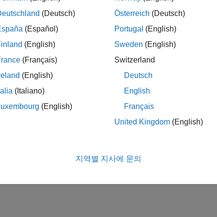
Deutschland
(Deutsch)
Österreich
(Deutsch)
España
(Español)
Portugal
(English)
inland
(English)
Sweden
(English)
France
(Français)
Switzerland
reland
(English)
Deutsch
talia
(Italiano)
English
Luxembourg
(English)
Français
United Kingdom
(English)
지역별 지사에 문의