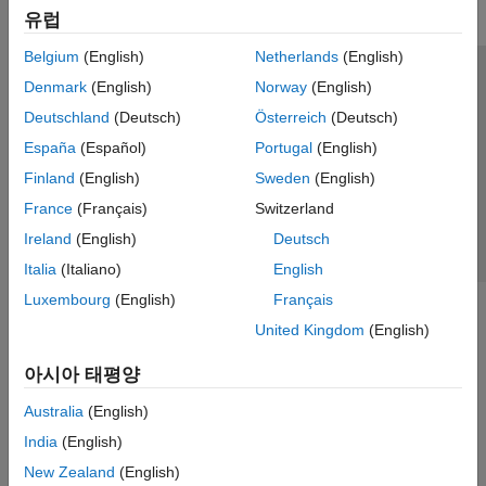
유럽
Belgium
(English)
Netherlands
(English)
신뢰 센터
등록 상표
개인정보 취급방침
불법 복제 방지
Denmark
(English)
Norway
(English)
애플리케이션 상태
문의하기
Deutschland
(Deutsch)
Österreich
(Deutsch)
© 1994-2026 The MathWorks, Inc.
España
(Español)
Portugal
(English)
Finland
(English)
Sweden
(English)
웹사이트 
France
(Français)
Switzerland
한국
Ireland
(English)
Deutsch
Italia
(Italiano)
English
Luxembourg
(English)
Français
United Kingdom
(English)
아시아 태평양
Australia
(English)
India
(English)
New Zealand
(English)