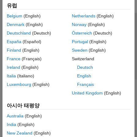
유럽
Belgium
(English)
Netherlands
(English)
신뢰 센터
등록 상표
개인정보 취급방침
불법 복제 방지
Denmark
(English)
Norway
(English)
애플리케이션 상태
문의하기
Deutschland
(Deutsch)
Österreich
(Deutsch)
© 1994-2026 The MathWorks, Inc.
España
(Español)
Portugal
(English)
Finland
(English)
Sweden
(English)
웹사이트 
France
(Français)
Switzerland
한국
Ireland
(English)
Deutsch
Italia
(Italiano)
English
Luxembourg
(English)
Français
United Kingdom
(English)
아시아 태평양
Australia
(English)
India
(English)
New Zealand
(English)