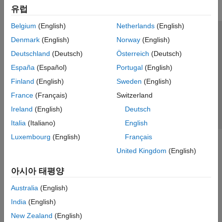
유럽
Belgium
(English)
Netherlands
(English)
신뢰 센터
등록 상표
개인정보 취급방침
불법 복제 방지
Denmark
(English)
Norway
(English)
애플리케이션 상태
문의하기
Deutschland
(Deutsch)
Österreich
(Deutsch)
© 1994-2026 The MathWorks, Inc.
España
(Español)
Portugal
(English)
Finland
(English)
Sweden
(English)
웹사이트 
France
(Français)
Switzerland
한국
Ireland
(English)
Deutsch
Italia
(Italiano)
English
Luxembourg
(English)
Français
United Kingdom
(English)
아시아 태평양
Australia
(English)
India
(English)
New Zealand
(English)