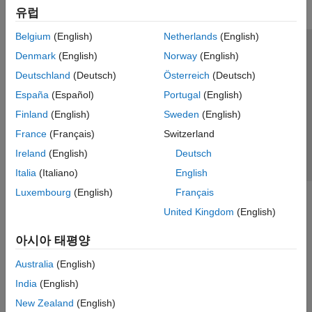
유럽
Belgium
(English)
Netherlands
(English)
신뢰 센터
등록 상표
개인정보 취급방침
불법 복제 방지
Denmark
(English)
Norway
(English)
애플리케이션 상태
문의하기
Deutschland
(Deutsch)
Österreich
(Deutsch)
© 1994-2026 The MathWorks, Inc.
España
(Español)
Portugal
(English)
Finland
(English)
Sweden
(English)
웹사이트 
France
(Français)
Switzerland
한국
Ireland
(English)
Deutsch
Italia
(Italiano)
English
Luxembourg
(English)
Français
United Kingdom
(English)
아시아 태평양
Australia
(English)
India
(English)
New Zealand
(English)