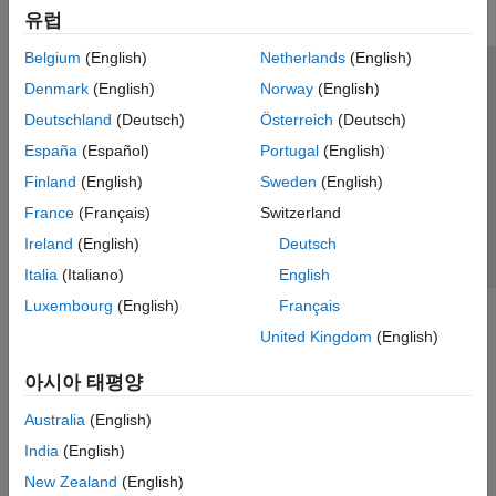
유럽
Belgium
(English)
Netherlands
(English)
신뢰 센터
등록 상표
개인정보 취급방침
불법 복제 방지
Denmark
(English)
Norway
(English)
애플리케이션 상태
문의하기
Deutschland
(Deutsch)
Österreich
(Deutsch)
© 1994-2026 The MathWorks, Inc.
España
(Español)
Portugal
(English)
Finland
(English)
Sweden
(English)
웹사이트 
France
(Français)
Switzerland
한국
Ireland
(English)
Deutsch
Italia
(Italiano)
English
Luxembourg
(English)
Français
United Kingdom
(English)
아시아 태평양
Australia
(English)
India
(English)
New Zealand
(English)