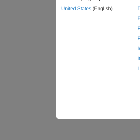
United States
(English)
F
I
I