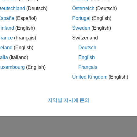
Deutschland
(Deutsch)
Österreich
(Deutsch)
España
(Español)
Portugal
(English)
inland
(English)
Sweden
(English)
France
(Français)
Switzerland
reland
(English)
Deutsch
talia
(Italiano)
English
Luxembourg
(English)
Français
United Kingdom
(English)
지역별 지사에 문의