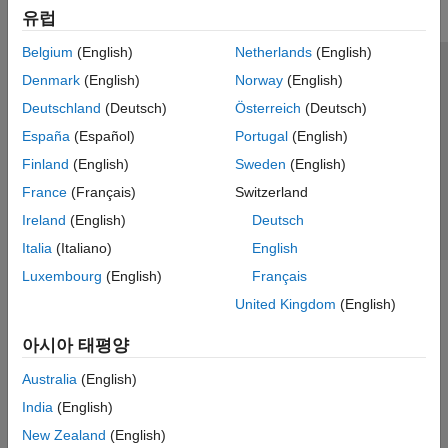
유럽
Belgium
(English)
Netherlands
(English)
신뢰 센터
등록 상표
개인정보 취급방침
불법 복제 방지
Denmark
(English)
Norway
(English)
애플리케이션 상태
문의하기
Deutschland
(Deutsch)
Österreich
(Deutsch)
© 1994-2026 The MathWorks, Inc.
España
(Español)
Portugal
(English)
Finland
(English)
Sweden
(English)
웹사이트 
France
(Français)
Switzerland
한국
Ireland
(English)
Deutsch
Italia
(Italiano)
English
Luxembourg
(English)
Français
United Kingdom
(English)
아시아 태평양
Australia
(English)
India
(English)
New Zealand
(English)