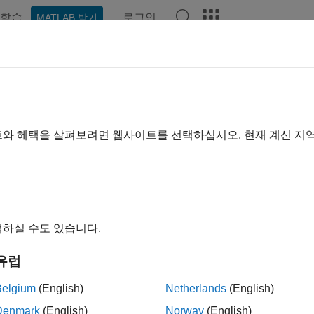
학습
로그인
MATLAB 받기
예제
함수
블록
앱
비디오
Answers
트와 혜택을 살펴보려면 웹사이트를 선택하십시오. 현재 계신 지
이 페이지가 얼마나 도움이 되었
하실 수도 있습니다.
유럽
Belgium
(English)
Netherlands
(English)
Denmark
(English)
Norway
(English)