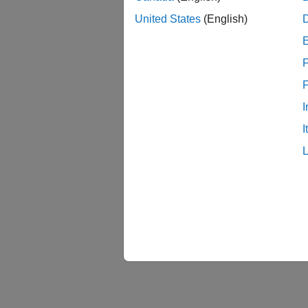
United States
(English)
F
I
I