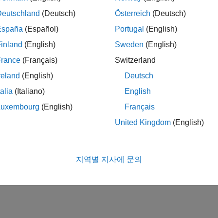
Deutschland
(Deutsch)
Österreich
(Deutsch)
España
(Español)
Portugal
(English)
inland
(English)
Sweden
(English)
France
(Français)
Switzerland
reland
(English)
Deutsch
talia
(Italiano)
English
Luxembourg
(English)
Français
United Kingdom
(English)
지역별 지사에 문의