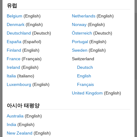
유럽
Belgium
(English)
Netherlands
(English)
신뢰 센터
등록 상표
개인정보 취급방침
불법 복제 방지
Denmark
(English)
Norway
(English)
애플리케이션 상태
문의하기
Deutschland
(Deutsch)
Österreich
(Deutsch)
© 1994-2026 The MathWorks, Inc.
España
(Español)
Portugal
(English)
Finland
(English)
Sweden
(English)
웹사이트 
France
(Français)
Switzerland
한국
Ireland
(English)
Deutsch
Italia
(Italiano)
English
Luxembourg
(English)
Français
United Kingdom
(English)
아시아 태평양
Australia
(English)
India
(English)
New Zealand
(English)