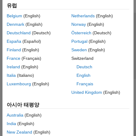
유럽
Belgium
(English)
Netherlands
(English)
신뢰 센터
등록 상표
개인정보 취급방침
불법 복제 방지
Denmark
(English)
Norway
(English)
애플리케이션 상태
문의하기
Deutschland
(Deutsch)
Österreich
(Deutsch)
© 1994-2026 The MathWorks, Inc.
España
(Español)
Portugal
(English)
Finland
(English)
Sweden
(English)
웹사이트 
France
(Français)
Switzerland
한국
Ireland
(English)
Deutsch
Italia
(Italiano)
English
Luxembourg
(English)
Français
United Kingdom
(English)
아시아 태평양
Australia
(English)
India
(English)
New Zealand
(English)