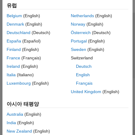
유럽
Belgium
(English)
Netherlands
(English)
신뢰 센터
등록 상표
개인정보 취급방침
불법 복제 방지
Denmark
(English)
Norway
(English)
애플리케이션 상태
문의하기
Deutschland
(Deutsch)
Österreich
(Deutsch)
© 1994-2026 The MathWorks, Inc.
España
(Español)
Portugal
(English)
Finland
(English)
Sweden
(English)
웹사이트 
France
(Français)
Switzerland
한국
Ireland
(English)
Deutsch
Italia
(Italiano)
English
Luxembourg
(English)
Français
United Kingdom
(English)
아시아 태평양
Australia
(English)
India
(English)
New Zealand
(English)