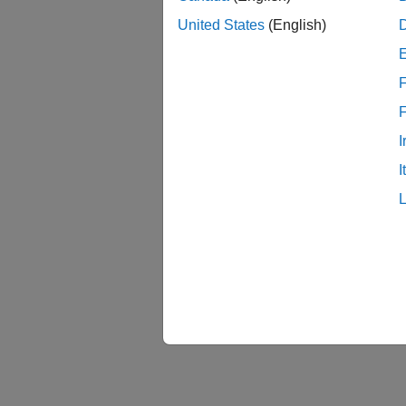
United States
(English)
F
I
I