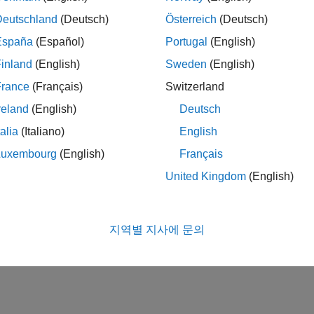
Deutschland
(Deutsch)
Österreich
(Deutsch)
España
(Español)
Portugal
(English)
inland
(English)
Sweden
(English)
France
(Français)
Switzerland
reland
(English)
Deutsch
talia
(Italiano)
English
Luxembourg
(English)
Français
United Kingdom
(English)
지역별 지사에 문의