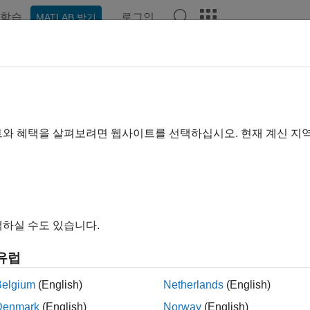
학습
로그인
MATLAB 받기
ation
Examples
Functions
Apps
Videos
Answer
트와 혜택을 살펴보려면 웹사이트를 선택하십시오. 현재 계신 지
How useful was this informa
하실 수도 있습니다.
유럽
Belgium
(English)
Netherlands
(English)
Denmark
(English)
Norway
(English)