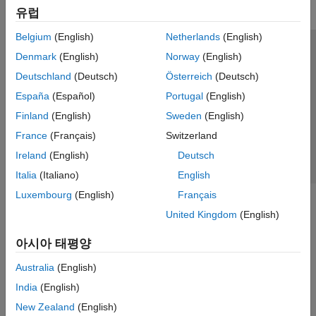
유럽
Belgium
(English)
Netherlands
(English)
신뢰 센터
등록 상표
개인정보 취급방침
불법 복제 방지
Denmark
(English)
Norway
(English)
애플리케이션 상태
문의하기
Deutschland
(Deutsch)
Österreich
(Deutsch)
© 1994-2026 The MathWorks, Inc.
España
(Español)
Portugal
(English)
Finland
(English)
Sweden
(English)
웹사이트 
France
(Français)
Switzerland
한국
Ireland
(English)
Deutsch
Italia
(Italiano)
English
Luxembourg
(English)
Français
United Kingdom
(English)
아시아 태평양
Australia
(English)
India
(English)
New Zealand
(English)