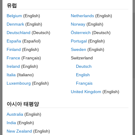
유럽
Belgium
(English)
Netherlands
(English)
신뢰 센터
등록 상표
개인정보 취급방침
불법 복제 방지
Denmark
(English)
Norway
(English)
애플리케이션 상태
문의하기
Deutschland
(Deutsch)
Österreich
(Deutsch)
© 1994-2026 The MathWorks, Inc.
España
(Español)
Portugal
(English)
Finland
(English)
Sweden
(English)
웹사이트 
France
(Français)
Switzerland
한국
Ireland
(English)
Deutsch
Italia
(Italiano)
English
Luxembourg
(English)
Français
United Kingdom
(English)
아시아 태평양
Australia
(English)
India
(English)
New Zealand
(English)