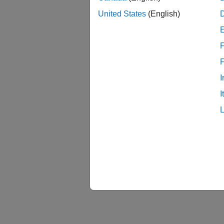
United States
(English)
F
I
I