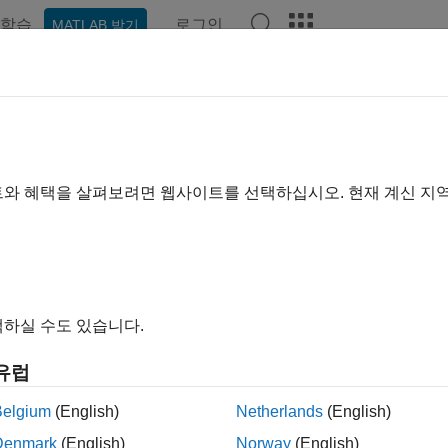
학습
로그인
MATLAB 받기
예제
함수
블록
모델 설정
앱
비디오
Answers
트와 혜택을 살펴보려면 웹사이트를 선택하십시오. 현재 계신 지
이 페이지가 얼마나 도움이 되었
하실 수도 있습니다.
유럽
Belgium
(English)
Netherlands
(English)
Denmark
(English)
Norway
(English)