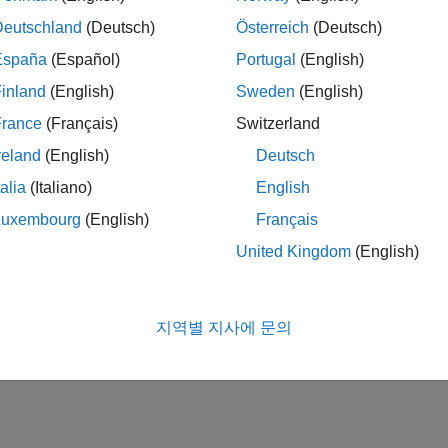
Deutschland
(Deutsch)
Österreich
(Deutsch)
España
(Español)
Portugal
(English)
inland
(English)
Sweden
(English)
France
(Français)
Switzerland
reland
(English)
Deutsch
talia
(Italiano)
English
Luxembourg
(English)
Français
United Kingdom
(English)
지역별 지사에 문의