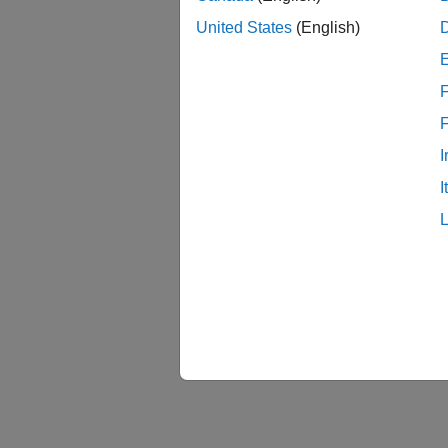
United States
(English)
F
I
I