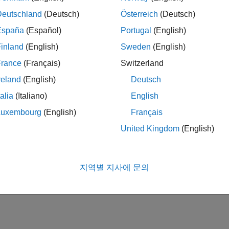
Deutschland
(Deutsch)
Österreich
(Deutsch)
España
(Español)
Portugal
(English)
inland
(English)
Sweden
(English)
France
(Français)
Switzerland
reland
(English)
Deutsch
talia
(Italiano)
English
Luxembourg
(English)
Français
United Kingdom
(English)
지역별 지사에 문의