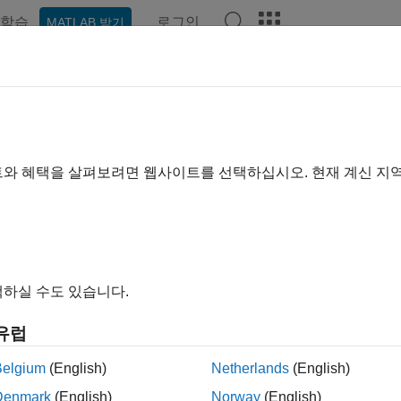
학습
로그인
MATLAB 받기
예제
함수
블록
모델 설정
앱
비디오
Answers
트와 혜택을 살펴보려면 웹사이트를 선택하십시오. 현재 계신 지
이 페이지가 얼마나 도움이 되었
하실 수도 있습니다.
유럽
Belgium
(English)
Netherlands
(English)
Denmark
(English)
Norway
(English)