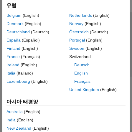
유럽
Belgium
(English)
Netherlands
(English)
신뢰 센터
등록 상표
개인정보 취급방침
불법 복제 방지
Denmark
(English)
Norway
(English)
애플리케이션 상태
문의하기
Deutschland
(Deutsch)
Österreich
(Deutsch)
© 1994-2026 The MathWorks, Inc.
España
(Español)
Portugal
(English)
Finland
(English)
Sweden
(English)
웹사이트 
France
(Français)
Switzerland
한국
Ireland
(English)
Deutsch
Italia
(Italiano)
English
Luxembourg
(English)
Français
United Kingdom
(English)
아시아 태평양
Australia
(English)
India
(English)
New Zealand
(English)