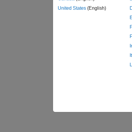
United States
(English)
F
I
I