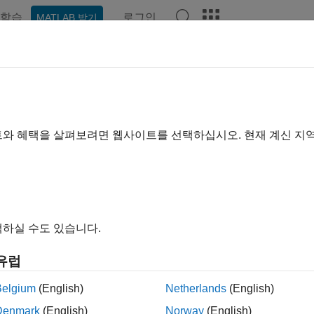
학습
로그인
MATLAB 받기
예제
함수
블록
모델 설정
앱
비디오
Answers
트와 혜택을 살펴보려면 웹사이트를 선택하십시오. 현재 계신 지
이 페이지가 얼마나 도움이 되었
하실 수도 있습니다.
유럽
Belgium
(English)
Netherlands
(English)
Denmark
(English)
Norway
(English)