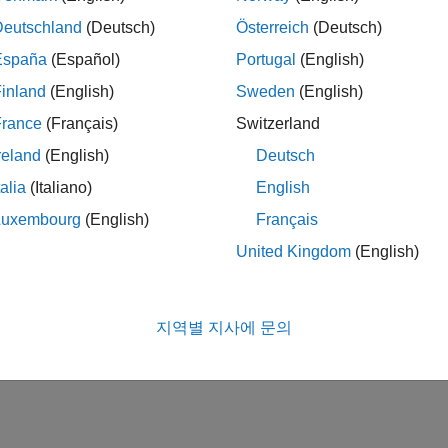
Deutschland
(Deutsch)
Österreich
(Deutsch)
España
(Español)
Portugal
(English)
inland
(English)
Sweden
(English)
France
(Français)
Switzerland
reland
(English)
Deutsch
talia
(Italiano)
English
Luxembourg
(English)
Français
United Kingdom
(English)
지역별 지사에 문의