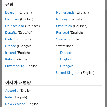
유럽
코드 효율성
코드 및 툴 사용자 지정
Belgium
(English)
Netherlands
(English)
검증, 테스트 및 인증
신뢰 센터
등록 상표
개인정보 취급방침
불법 복제 방지
Denmark
(English)
Norway
(English)
크로스 릴리스 지원
애플리케이션 상태
문의하기
Deutschland
(Deutsch)
Österreich
(Deutsch)
MATLAB 코드에서 코드 생성
© 1994-2026 The MathWorks, Inc.
España
(Español)
Portugal
(English)
Fixed-Point Designer
Finland
(English)
Sweden
(English)
GPU Coder
웹사이트 
France
(Français)
Switzerland
한국
HDL Coder
Ireland
(English)
Deutsch
HDL Verifier
Italia
(Italiano)
English
IEC Certification Kit
Luxembourg
(English)
Français
MATLAB Coder
United Kingdom
(English)
Raspberry Pi Blockset
아시아 태평양
Simulink Code Inspector
Australia
(English)
Simulink Coder
India
(English)
Simulink PLC Coder
New Zealand
(English)
STM32 Microcontroller Blockset