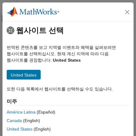
콘텐츠로 바로 가기
MATLAB 도움말 센터
오프캔버스 탐색 메뉴 토글
주요 콘텐츠
웹사이트 선택
문서 홈
코드 생성
번역된 콘텐츠를 보고 지역별 이벤트와 혜택을 살펴보려면
카테고리
웹사이트를 선택하십시오. 현재 계신 지역에 따라 다음
이 페이지가 얼마나 도움이 되었습니까?
웹사이트를 권장합니다:
United States
AUTOSAR Blockset
C2000 Microcontroller Blockset
United States
DDS Blockset
DO Qualification Kit
또한 다음 목록에서 웹사이트를 선택하실 수도 있습니다.
Embedded Coder
미주
Embedded Coder 시작하기
América Latina
(Español)
Embedded Coder 기초
Canada
(English)
아키텍처 및 컴포넌트 설계
코드 생성
United States
(English)
배포, 통합 및 지원되는 하드웨어