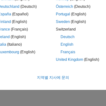
Deutschland
(Deutsch)
Österreich
(Deutsch)
España
(Español)
Portugal
(English)
inland
(English)
Sweden
(English)
France
(Français)
Switzerland
reland
(English)
Deutsch
talia
(Italiano)
English
Luxembourg
(English)
Français
United Kingdom
(English)
지역별 지사에 문의