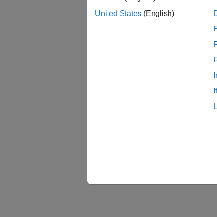
United States
(English)
F
I
I