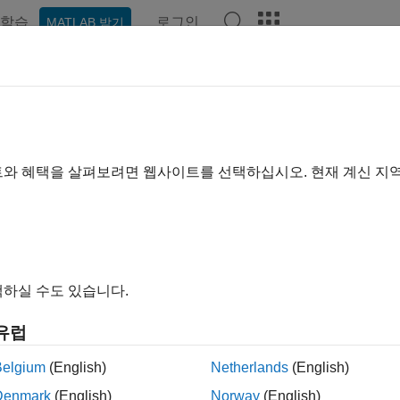
학습
로그인
MATLAB 받기
예제
함수
블록
모델 설정
앱
비디오
Answers
트와 혜택을 살펴보려면 웹사이트를 선택하십시오. 현재 계신 지
이 페이지가 얼마나 도움이 되었
하실 수도 있습니다.
유럽
Belgium
(English)
Netherlands
(English)
Denmark
(English)
Norway
(English)