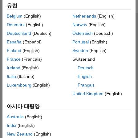
유럽
Belgium
(English)
Netherlands
(English)
신뢰 센터
등록 상표
개인정보 취급방침
불법 복제 방지
Denmark
(English)
Norway
(English)
애플리케이션 상태
문의하기
Deutschland
(Deutsch)
Österreich
(Deutsch)
© 1994-2026 The MathWorks, Inc.
España
(Español)
Portugal
(English)
Finland
(English)
Sweden
(English)
웹사이트 
France
(Français)
Switzerland
한국
Ireland
(English)
Deutsch
Italia
(Italiano)
English
Luxembourg
(English)
Français
United Kingdom
(English)
아시아 태평양
Australia
(English)
India
(English)
New Zealand
(English)