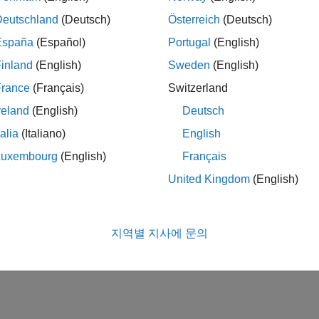
Deutschland
(Deutsch)
Österreich
(Deutsch)
España
(Español)
Portugal
(English)
inland
(English)
Sweden
(English)
France
(Français)
Switzerland
reland
(English)
Deutsch
talia
(Italiano)
English
Luxembourg
(English)
Français
United Kingdom
(English)
지역별 지사에 문의