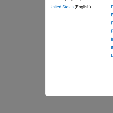
United States
(English)
F
I
I