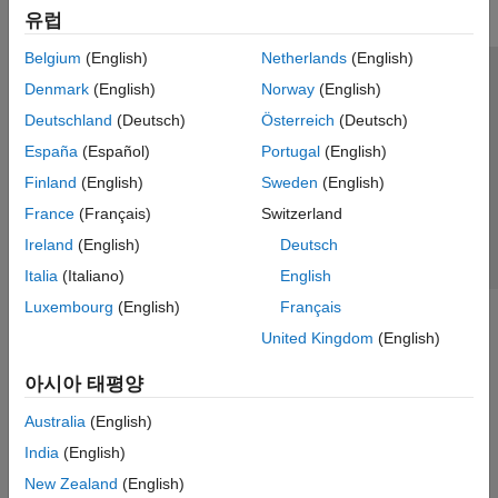
유럽
Belgium
(English)
Netherlands
(English)
신뢰 센터
등록 상표
개인정보 취급방침
불법 복제 방지
Denmark
(English)
Norway
(English)
애플리케이션 상태
문의하기
Deutschland
(Deutsch)
Österreich
(Deutsch)
© 1994-2026 The MathWorks, Inc.
España
(Español)
Portugal
(English)
Finland
(English)
Sweden
(English)
웹사이트 
France
(Français)
Switzerland
한국
Ireland
(English)
Deutsch
Italia
(Italiano)
English
Luxembourg
(English)
Français
United Kingdom
(English)
아시아 태평양
Australia
(English)
India
(English)
New Zealand
(English)