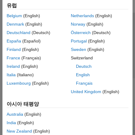
유럽
Belgium
(English)
Netherlands
(English)
신뢰 센터
등록 상표
개인정보 취급방침
불법 복제 방지
Denmark
(English)
Norway
(English)
애플리케이션 상태
문의하기
Deutschland
(Deutsch)
Österreich
(Deutsch)
© 1994-2026 The MathWorks, Inc.
España
(Español)
Portugal
(English)
Finland
(English)
Sweden
(English)
웹사이트 
France
(Français)
Switzerland
한국
Ireland
(English)
Deutsch
Italia
(Italiano)
English
Luxembourg
(English)
Français
United Kingdom
(English)
아시아 태평양
Australia
(English)
India
(English)
New Zealand
(English)