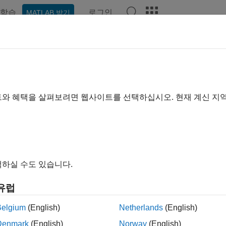
학습
로그인
MATLAB 받기
예제
함수
블록
앱
장면
비디오
Answers
트와 혜택을 살펴보려면 웹사이트를 선택하십시오. 현재 계신 지
이 페이지가 얼마나 도움이 되었
하실 수도 있습니다.
유럽
Belgium
(English)
Netherlands
(English)
Denmark
(English)
Norway
(English)