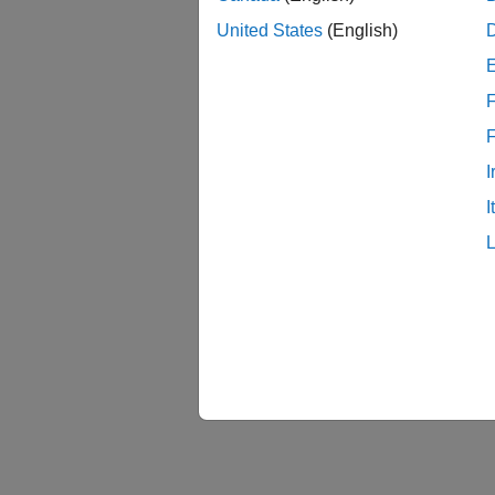
United States
(English)
F
I
I