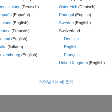
Deutschland
(Deutsch)
Österreich
(Deutsch)
España
(Español)
Portugal
(English)
inland
(English)
Sweden
(English)
France
(Français)
Switzerland
reland
(English)
Deutsch
talia
(Italiano)
English
Luxembourg
(English)
Français
United Kingdom
(English)
지역별 지사에 문의