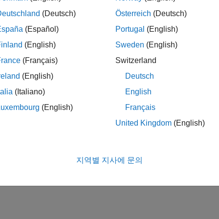
Deutschland
(Deutsch)
Österreich
(Deutsch)
España
(Español)
Portugal
(English)
inland
(English)
Sweden
(English)
France
(Français)
Switzerland
reland
(English)
Deutsch
talia
(Italiano)
English
Luxembourg
(English)
Français
United Kingdom
(English)
지역별 지사에 문의