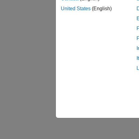
United States
(English)
F
I
I