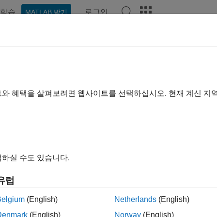
학습
로그인
MATLAB 받기
예제
함수
블록
앱
장면
비디오
Answers
트와 혜택을 살펴보려면 웹사이트를 선택하십시오. 현재 계신 지
이 페이지가 얼마나 도움이 되었
하실 수도 있습니다.
유럽
Belgium
(English)
Netherlands
(English)
Denmark
(English)
Norway
(English)