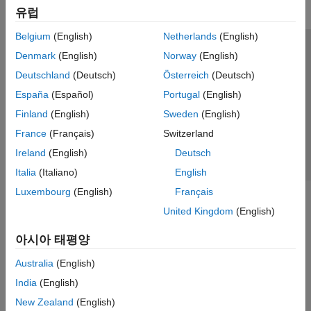
유럽
Belgium
(English)
Netherlands
(English)
신뢰 센터
등록 상표
개인정보 취급방침
불법 복제 방지
Denmark
(English)
Norway
(English)
애플리케이션 상태
문의하기
Deutschland
(Deutsch)
Österreich
(Deutsch)
© 1994-2026 The MathWorks, Inc.
España
(Español)
Portugal
(English)
Finland
(English)
Sweden
(English)
웹사이트 
France
(Français)
Switzerland
한국
Ireland
(English)
Deutsch
Italia
(Italiano)
English
Luxembourg
(English)
Français
United Kingdom
(English)
아시아 태평양
Australia
(English)
India
(English)
New Zealand
(English)