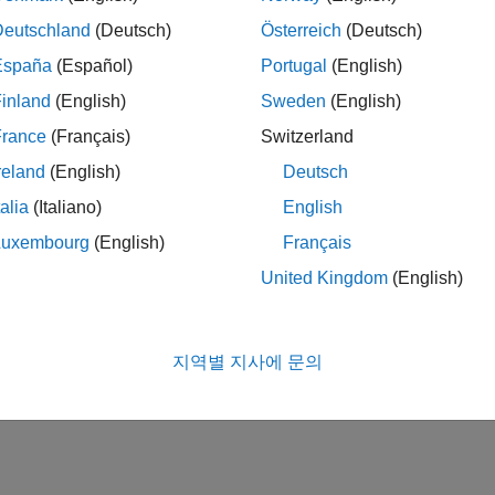
Deutschland
(Deutsch)
Österreich
(Deutsch)
España
(Español)
Portugal
(English)
inland
(English)
Sweden
(English)
France
(Français)
Switzerland
reland
(English)
Deutsch
talia
(Italiano)
English
Luxembourg
(English)
Français
United Kingdom
(English)
지역별 지사에 문의