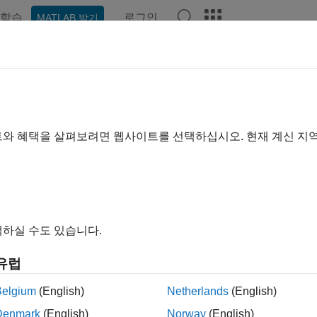
학습
로그인
MATLAB 받기
예제
함수
블록
앱
비디오
Answers
트와 혜택을 살펴보려면 웹사이트를 선택하십시오. 현재 계신 지
이 페이지가 얼마나 도움이 되었
하실 수도 있습니다.
유럽
Belgium
(English)
Netherlands
(English)
Denmark
(English)
Norway
(English)