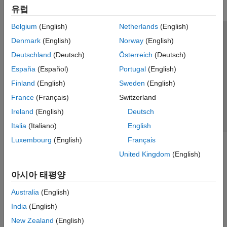
유럽
Belgium
(English)
Netherlands
(English)
신뢰 센터
등록 상표
개인정보 취급방침
불법 복제 방지
Denmark
(English)
Norway
(English)
애플리케이션 상태
문의하기
Deutschland
(Deutsch)
Österreich
(Deutsch)
© 1994-2026 The MathWorks, Inc.
España
(Español)
Portugal
(English)
Finland
(English)
Sweden
(English)
웹사이트 
France
(Français)
Switzerland
한국
Ireland
(English)
Deutsch
Italia
(Italiano)
English
Luxembourg
(English)
Français
United Kingdom
(English)
아시아 태평양
Australia
(English)
India
(English)
New Zealand
(English)