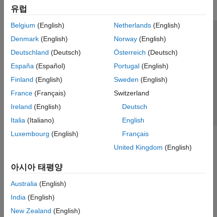
유럽
Belgium
(English)
Netherlands
(English)
신뢰 센터
등록 상표
개인정보 취급방침
불법 복제 방지
Denmark
(English)
Norway
(English)
애플리케이션 상태
문의하기
Deutschland
(Deutsch)
Österreich
(Deutsch)
© 1994-2026 The MathWorks, Inc.
España
(Español)
Portugal
(English)
Finland
(English)
Sweden
(English)
웹사이트 
France
(Français)
Switzerland
한국
Ireland
(English)
Deutsch
Italia
(Italiano)
English
Luxembourg
(English)
Français
United Kingdom
(English)
아시아 태평양
Australia
(English)
India
(English)
New Zealand
(English)