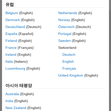
유럽
Belgium
(English)
Netherlands
(English)
신뢰 센터
등록 상표
개인정보 취급방침
불법 복제 방지
Denmark
(English)
Norway
(English)
애플리케이션 상태
문의하기
Deutschland
(Deutsch)
Österreich
(Deutsch)
© 1994-2026 The MathWorks, Inc.
España
(Español)
Portugal
(English)
Finland
(English)
Sweden
(English)
웹사이트 
France
(Français)
Switzerland
한국
Ireland
(English)
Deutsch
Italia
(Italiano)
English
Luxembourg
(English)
Français
United Kingdom
(English)
아시아 태평양
Australia
(English)
India
(English)
New Zealand
(English)