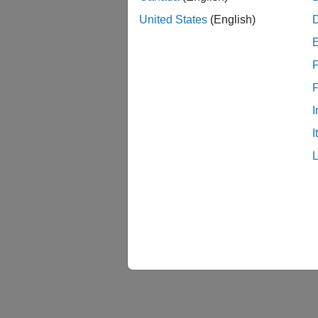
United States
(English)
F
I
I