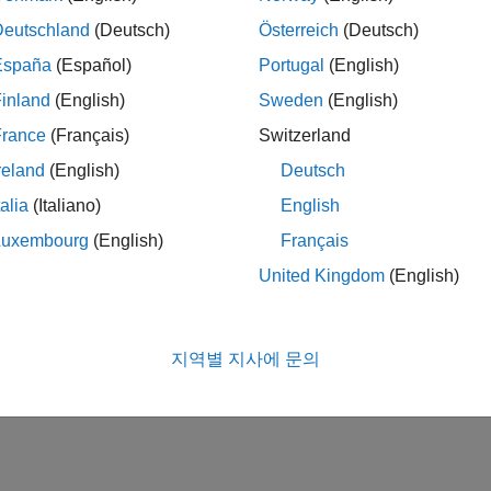
Deutschland
(Deutsch)
Österreich
(Deutsch)
España
(Español)
Portugal
(English)
inland
(English)
Sweden
(English)
France
(Français)
Switzerland
reland
(English)
Deutsch
talia
(Italiano)
English
Luxembourg
(English)
Français
United Kingdom
(English)
지역별 지사에 문의