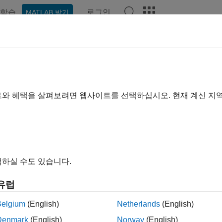
학습
로그인
MATLAB 받기
예제
함수
블록
앱
비디오
Answers
트와 혜택을 살펴보려면 웹사이트를 선택하십시오. 현재 계신 지
이 페이지가 얼마나 도움이 되었
하실 수도 있습니다.
유럽
Belgium
(English)
Netherlands
(English)
Denmark
(English)
Norway
(English)