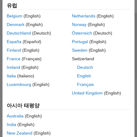
유럽
Belgium
(English)
Netherlands
(English)
신뢰 센터
등록 상표
개인정보 취급방침
불법 복제 방지
Denmark
(English)
Norway
(English)
애플리케이션 상태
문의하기
Deutschland
(Deutsch)
Österreich
(Deutsch)
© 1994-2026 The MathWorks, Inc.
España
(Español)
Portugal
(English)
Finland
(English)
Sweden
(English)
웹사이트 
France
(Français)
Switzerland
한국
Ireland
(English)
Deutsch
Italia
(Italiano)
English
Luxembourg
(English)
Français
United Kingdom
(English)
아시아 태평양
Australia
(English)
India
(English)
New Zealand
(English)