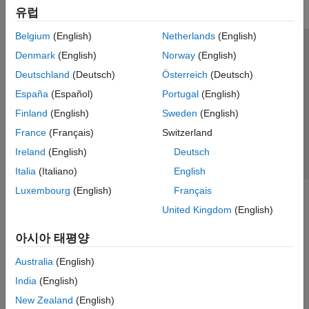
유럽
Belgium
(English)
Netherlands
(English)
신뢰 센터
등록 상표
개인정보 취급방침
불법 복제 방지
Denmark
(English)
Norway
(English)
애플리케이션 상태
문의하기
Deutschland
(Deutsch)
Österreich
(Deutsch)
© 1994-2026 The MathWorks, Inc.
España
(Español)
Portugal
(English)
Finland
(English)
Sweden
(English)
웹사이트 
France
(Français)
Switzerland
한국
Ireland
(English)
Deutsch
Italia
(Italiano)
English
Luxembourg
(English)
Français
United Kingdom
(English)
아시아 태평양
Australia
(English)
India
(English)
New Zealand
(English)