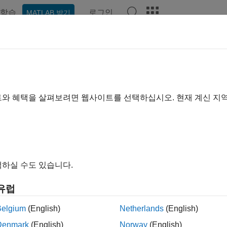
학습
로그인
MATLAB 받기
예제
함수
블록
앱
비디오
Answers
트와 혜택을 살펴보려면 웹사이트를 선택하십시오. 현재 계신 지
이 페이지가 얼마나 도움이 되었
하실 수도 있습니다.
유럽
Belgium
(English)
Netherlands
(English)
Denmark
(English)
Norway
(English)