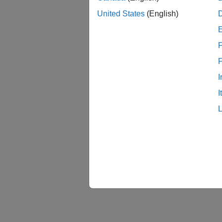
United States
(English)
F
I
I