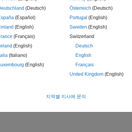
Deutschland
(Deutsch)
Österreich
(Deutsch)
España
(Español)
Portugal
(English)
inland
(English)
Sweden
(English)
France
(Français)
Switzerland
reland
(English)
Deutsch
talia
(Italiano)
English
Luxembourg
(English)
Français
United Kingdom
(English)
지역별 지사에 문의