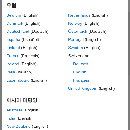
유럽
Belgium
(English)
Netherlands
(English)
신뢰 센터
등록 상표
개인정보 취급방침
불법 복제 방지
Denmark
(English)
Norway
(English)
애플리케이션 상태
문의하기
Deutschland
(Deutsch)
Österreich
(Deutsch)
© 1994-2026 The MathWorks, Inc.
España
(Español)
Portugal
(English)
Finland
(English)
Sweden
(English)
웹사이트 
France
(Français)
Switzerland
한국
Ireland
(English)
Deutsch
Italia
(Italiano)
English
Luxembourg
(English)
Français
United Kingdom
(English)
아시아 태평양
Australia
(English)
India
(English)
New Zealand
(English)