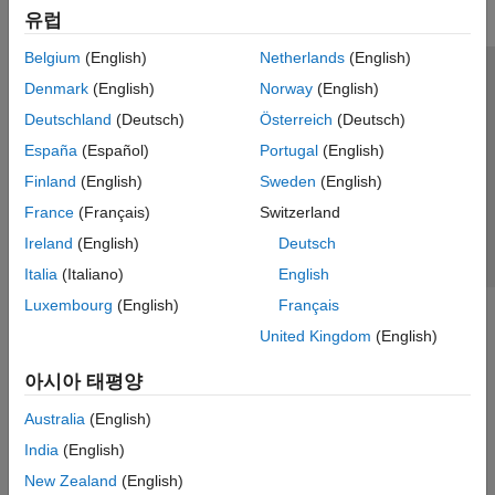
유럽
Belgium
(English)
Netherlands
(English)
신뢰 센터
등록 상표
개인정보 취급방침
불법 복제 방지
Denmark
(English)
Norway
(English)
애플리케이션 상태
문의하기
Deutschland
(Deutsch)
Österreich
(Deutsch)
© 1994-2026 The MathWorks, Inc.
España
(Español)
Portugal
(English)
Finland
(English)
Sweden
(English)
웹사이트 
France
(Français)
Switzerland
한국
Ireland
(English)
Deutsch
Italia
(Italiano)
English
Luxembourg
(English)
Français
United Kingdom
(English)
아시아 태평양
Australia
(English)
India
(English)
New Zealand
(English)