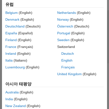
유럽
Belgium
(English)
Netherlands
(English)
신뢰 센터
등록 상표
개인정보 취급방침
불법 복제 방지
Denmark
(English)
Norway
(English)
애플리케이션 상태
문의하기
Deutschland
(Deutsch)
Österreich
(Deutsch)
© 1994-2026 The MathWorks, Inc.
España
(Español)
Portugal
(English)
Finland
(English)
Sweden
(English)
웹사이트 
France
(Français)
Switzerland
한국
Ireland
(English)
Deutsch
Italia
(Italiano)
English
Luxembourg
(English)
Français
United Kingdom
(English)
아시아 태평양
Australia
(English)
India
(English)
New Zealand
(English)