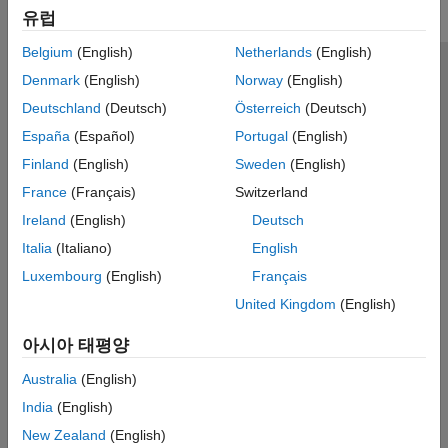
유럽
Belgium
(English)
Netherlands
(English)
신뢰 센터
등록 상표
개인정보 취급방침
불법 복제 방지
Denmark
(English)
Norway
(English)
애플리케이션 상태
문의하기
Deutschland
(Deutsch)
Österreich
(Deutsch)
© 1994-2026 The MathWorks, Inc.
España
(Español)
Portugal
(English)
Finland
(English)
Sweden
(English)
웹사이트 
France
(Français)
Switzerland
한국
Ireland
(English)
Deutsch
Italia
(Italiano)
English
Luxembourg
(English)
Français
United Kingdom
(English)
아시아 태평양
Australia
(English)
India
(English)
New Zealand
(English)