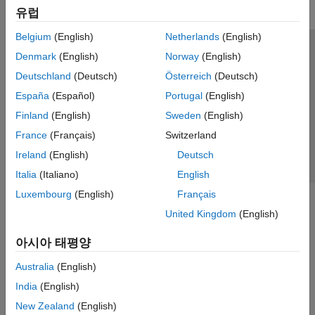
유럽
Belgium
(English)
Netherlands
(English)
신뢰 센터
등록 상표
개인정보 취급방침
불법 복제 방지
Denmark
(English)
Norway
(English)
애플리케이션 상태
문의하기
Deutschland
(Deutsch)
Österreich
(Deutsch)
© 1994-2026 The MathWorks, Inc.
España
(Español)
Portugal
(English)
Finland
(English)
Sweden
(English)
웹사이트 
France
(Français)
Switzerland
한국
Ireland
(English)
Deutsch
Italia
(Italiano)
English
Luxembourg
(English)
Français
United Kingdom
(English)
아시아 태평양
Australia
(English)
India
(English)
New Zealand
(English)