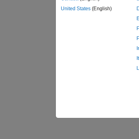
United States
(English)
F
I
I