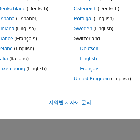
Deutschland
(Deutsch)
Österreich
(Deutsch)
España
(Español)
Portugal
(English)
inland
(English)
Sweden
(English)
France
(Français)
Switzerland
reland
(English)
Deutsch
talia
(Italiano)
English
Luxembourg
(English)
Français
United Kingdom
(English)
지역별 지사에 문의