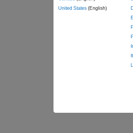
United States
(English)
F
I
I