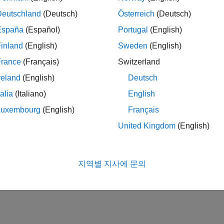
Deutschland
(Deutsch)
Österreich
(Deutsch)
España
(Español)
Portugal
(English)
inland
(English)
Sweden
(English)
France
(Français)
Switzerland
reland
(English)
Deutsch
talia
(Italiano)
English
Luxembourg
(English)
Français
United Kingdom
(English)
지역별 지사에 문의