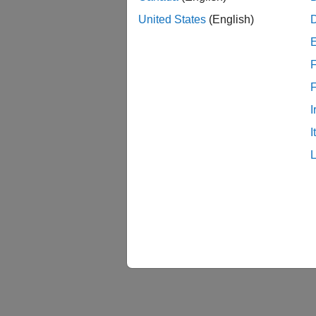
United States
(English)
F
I
I