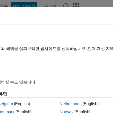
학습
로그인
MATLAB 받기
ation
Examples
Functions
Apps
Videos
Answer
트와 혜택을 살펴보려면 웹사이트를 선택하십시오. 현재 계신 지
How useful was this informa
하실 수도 있습니다.
유럽
Belgium
(English)
Netherlands
(English)
Denmark
(English)
Norway
(English)