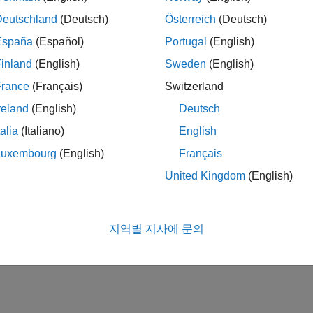
Deutschland
(Deutsch)
Österreich
(Deutsch)
España
(Español)
Portugal
(English)
inland
(English)
Sweden
(English)
France
(Français)
Switzerland
reland
(English)
Deutsch
talia
(Italiano)
English
Luxembourg
(English)
Français
United Kingdom
(English)
지역별 지사에 문의